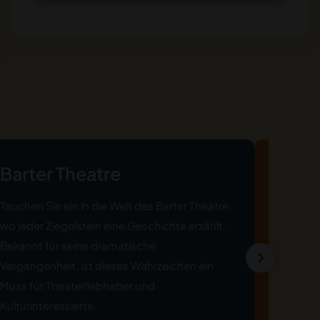
Barter Theatre
Abin
Tauchen Sie ein in die Welt des Barter Theatre,
Stehen S
wo jeder Ziegelstein eine Geschichte erzählt.
entfalte
Bekannt für seine dramatische
Geschic
Vergangenheit, ist dieses Wahrzeichen ein
erzählt!
Muss für Theaterliebhaber und
die Virg
Kulturinteressierte.