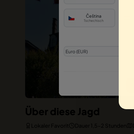
Čeština
Tschechisch
Über diese Jagd
Lokaler Favorit
Dauer 1,5-2 Stunden