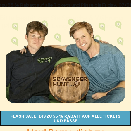
s zu 55 % Rabatt auf alle Tickets und Pässe bis
Friday, 07/3
Bitte bestätigen Sie Sprache & Währung
(Please Confirm Language & Currency)
★★
SPRACHE
(LANGUAGE)
English
中文
Dansk
eljagd: Abingdons ers
Englisch
Chinesisch
Dänisch
Italiano
日本語
한국어
Italienisch
Japanisch
Koreanis
en
Paare
Familien
Geschenke
Português
Español
Svensk
Portugiesisch
Spanisch
Schwedis
FLASH SALE: BIS ZU 55 % RABATT AUF ALLE TICKETS
UND PÄSSE
हिन्दी
العربية
Русски
Hindi
Arabisch
Russisc