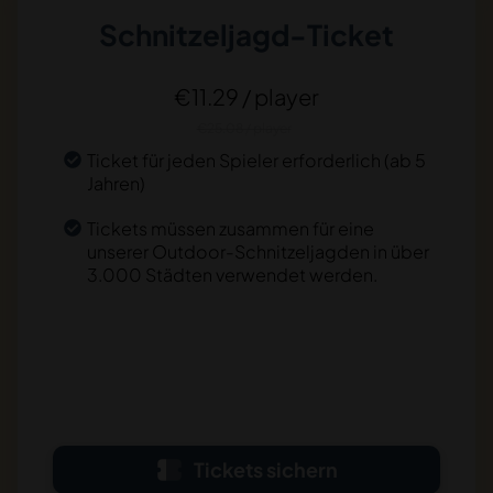
Schnitzeljagd-Ticket
€11.29 / player
€25.08 / player
Ticket für jeden Spieler erforderlich (ab 5
Jahren)
Tickets müssen zusammen für eine
unserer Outdoor-Schnitzeljagden in über
3.000 Städten verwendet werden.
Tickets sichern