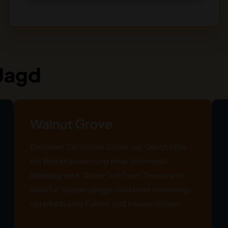
 Jagd
Walnut Grove
Erkunden Sie Walnut Grove, wo Geschichte
mit Blockhäusern und einer Schmiede
lebendig wird. Dieser Trail Town Treasure ist
ideal für Spaziergänge und bietet unterwegs
unterhaltsame Fakten und lokales Wissen.