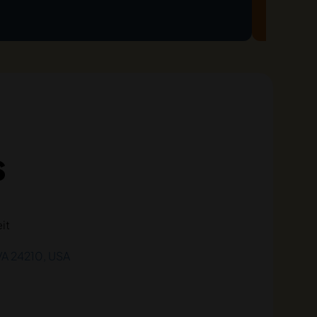
s
it
VA 24210, USA