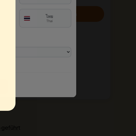
Sale 55 % rabatt
Tickets ansehen
ไทย
h
Thai
Teambuilding-Optionen anzeigen
Bis zu 2 Jahre gültig
Nutzbar in über 3000 Städten
geführt