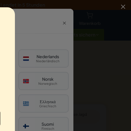
1
!
endet in 5 Stunden
EUR
·
DE
×
Warenkorb
Tickets sichern
★★★
12.000+ Bewertungen
Nederlands
taunliches
Niederländisch
Norsk
ch
Norwegisch
a
Ελληνικά
ch
Griechisch
Über 1.000 Personen
haben diese Jagd
abgeschlossen
й
Suomi
h
Finnisch