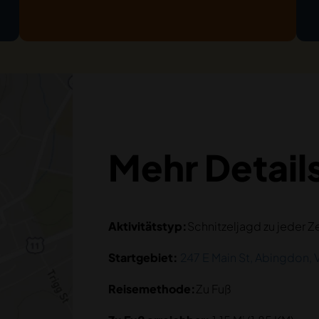
Mehr Detail
Aktivitätstyp:
Schnitzeljagd zu jeder Ze
Startgebiet:
247 E Main St, Abingdon, 
Reisemethode:
Zu Fuß