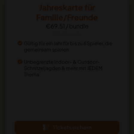
Jahreskarte für
Familie/Freunde
€69.51 / bundle
€154.47 / bundle
Gültig für ein Jahr für bis zu 6 Spieler, die
gemeinsam spielen
Unbegrenzte Indoor- & Outdoor-
Schnitzeljagden & mehr mit JEDEM
Thema
Tickets sichern